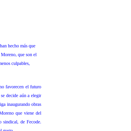
no han hecho más que
s Moreno, que son el
menos culpables,
 no favorecen el futuro
se decide aún a elegir
siga inaugurando obras
A Moreno que viene del
o sindical, de Fecode.
mal gusto.