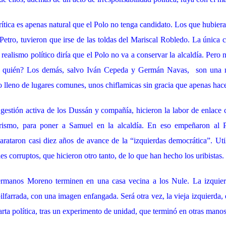
rítica es apenas natural que el Polo no tenga candidato. Los que hubier
etro, tuvieron que irse de las toldas del Mariscal Robledo. La única c
 realismo político diría que el Polo no va a conservar la alcaldía. Pero 
, quién? Los demás, salvo Iván Cepeda y Germán Navas, son una m
 lleno de lugares comunes, unos chiflamicas sin gracia que apenas hace
 gestión activa de los Dussán y compañía, hicieron la labor de enlace
rismo, para poner a Samuel en la alcaldía. En eso empeñaron al P
rataron casi diez años de avance de la “izquierdas democrática”. Uti
es corruptos, que hicieron otro tanto, de lo que han hecho los uribistas.
ermanos Moreno terminen en una casa vecina a los Nule. La izquie
pilfarrada, con una imagen enfangada. Será otra vez, la vieja izquierda,
arta política, tras un experimento de unidad, que terminó en otras manos