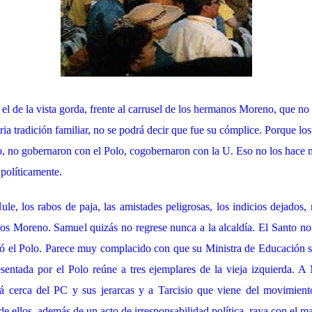
o el de la vista gorda, frente al carrusel de los hermanos Moreno, que 
ia tradición familiar, no se podrá decir que fue su cómplice. Porque lo
lo, no gobernaron con el Polo, cogobernaron con la U. Eso no los hace 
 políticamente.
ule, los rabos de paja, las amistades peligrosas, los indicios dejados,
nos Moreno. Samuel quizás no regrese nunca a la alcaldía. El Santo no 
vió el Polo. Parece muy complacido con que su Ministra de Educación 
esentada por el Polo reúne a tres ejemplares de la vieja izquierda. 
á cerca del PC y sus jerarcas y a Tarcisio que viene del movimient
e ellos, además de un acto de irresponsabilidad política, raya con el 