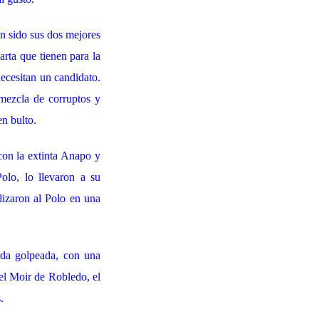
an sido sus dos mejores
arta que tienen para la
necesitan un candidato.
ezcla de corruptos y
n bulto.
 con la extinta Anapo y
olo, lo llevaron a su
lizaron al Polo en una
rda golpeada, con una
 el Moir de Robledo, el
.