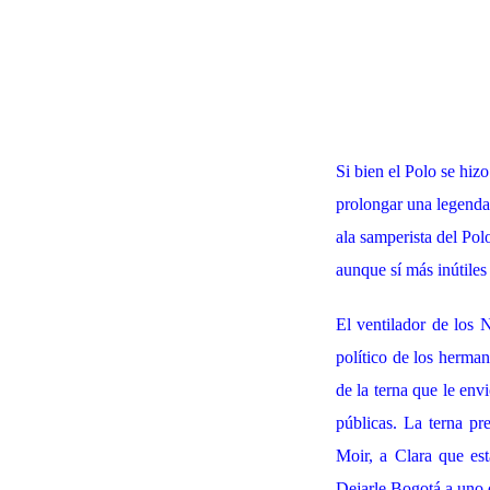
Si bien el Polo se hiz
prolongar una legendar
ala samperista del Po
aunque sí más inútiles
El ventilador de los N
político de los herma
de la terna que le en
públicas. La terna pr
Moir, a Clara que est
Dejarle Bogotá a uno d