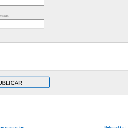
strado.
y que cantar
Bukowski y l