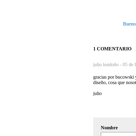
Buenos
1 COMENTARIO
julio londoño -
05 de 
gracias por bucowski y
diseño, cosa que nosot
julio
Nombre