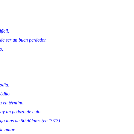
ícil,
de ser un buen perdedor.
s,
odía.
rédito
a en término.
hay un pedazo de culo
ga más de 50 dólares (en 1977).
 de amar