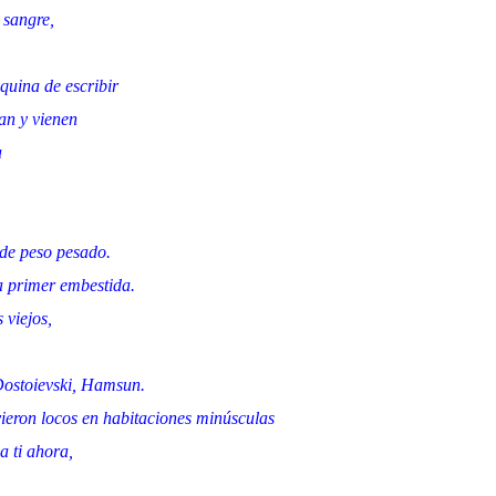
 sangre,
uina de escribir
an y vienen
a
de peso pesado.
a primer embestida.
 viejos,
:
ostoievski, Hamsun.
vieron locos en habitaciones minúsculas
a ti ahora,