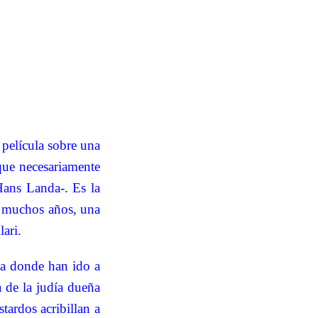
película sobre una
 que necesariamente
Hans Landa-. Es la
n muchos años, una
lari.
o a donde han ido a
a de la judía dueña
tardos acribillan a