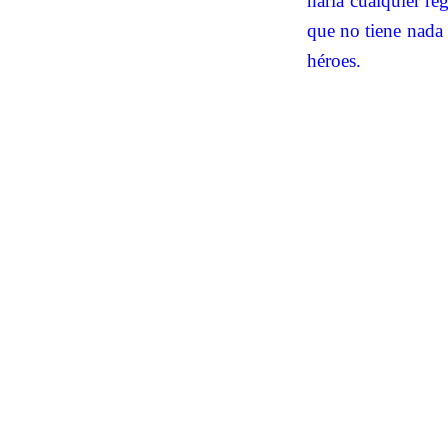
haría cualquier ré
que no tiene nada
héroes.