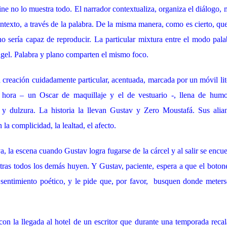
ine no lo muestra todo. El narrador contextualiza, organiza el diálogo,
m
ntexto, a través de la palabra. De la misma manera, como es cierto, qu
no sería capaz de reproducir. La particular mixtura entre el modo pa
ángel. Palabra y plano comparten el mismo foco.
 creación cuidadamente particular, acentuada, marcada por un móvil lit
hora – un Oscar de maquillaje y el de vestuario -, llena de humor
 y dulzura. La historia la llevan Gustav y Zero Moustafá. Sus alian
 la complicidad, la lealtad, el afecto.
 la escena cuando Gustav logra fugarse de la cárcel y al salir se encu
ras todos los demás huyen. Y Gustav, paciente, espera a que el botone
l sentimiento poético, y le pide que, por favor, busquen donde meters
on la llegada al hotel de un escritor que durante una temporada recal