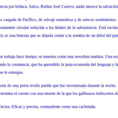
ecia por bellaca. Salvo, Rufino José Cuervo, nadie merece la salvación
ia cargada de Pacífico, de salvaje naturaleza y de ariscos sentimientos
ostumbre circular reducida a los límites de la subsistencia. Está escrita
ir, es una historia que se dejaría contar a la sombra de un árbol del pa
ue trabaja hace tiempo, se muestra como una novelista madura. Una esc
enido la constancia, que ha aprendido la justa economía del lenguaje y l
se le entregue.
toria de una perra recién parida que fue envenenada durante la noche.
s termina el cuento con una muerte de la que los gallinazos indiscretos d
lector. Eficaz y precisa, contundente como una cachetada.