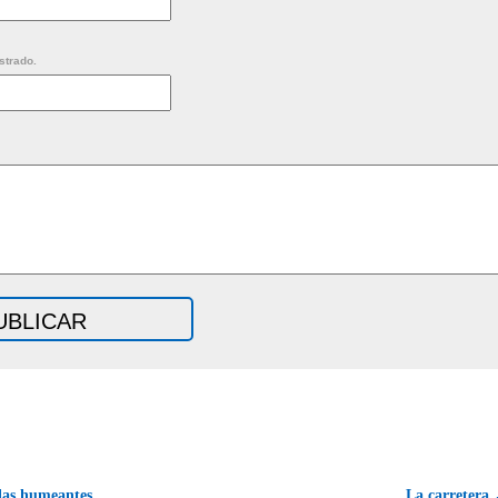
strado.
las humeantes
La carretera