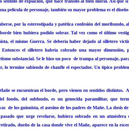
 sentido de expiación, que hace tránsito al bien moral. Así que si
una película de personaje, también su mayor problema es el diseño
erse, por la estereotipada y patética confesión del moribundo, al 
l borde bien hubiera podido sobrar. Tal vez como el último vesti
ista, el mismo Guerra. Se debería haber dejado al silletero víct
o. Entonces el silletero habría cobrado una mayor dimensión, 
tismo substancial. Se le hizo un poco
de trampa al personaje, par
r, lo termine sabiendo de chanfle el espectador. Un típico proble
 Mañe se encuentran el borde, pero vienen en sentidos distintos.
A
el fondo, del subfondo, es un genocida paramilitar, que term
ivas de los guionista, el asesino de los padres de Mañe. La dosis d
e pasado que urge revelarse, hubiera sobrado en un atmósfera d
retirado, dueño de la casa donde vive el Mañe, aparece en la esc