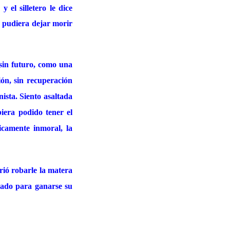
 el silletero le dice
o pudiera dejar morir
 sin futuro, como una
ón, sin recuperación
ista. Siento asaltada
biera podido tener el
icamente inmoral, la
rió robarle la matera
rado para ganarse su