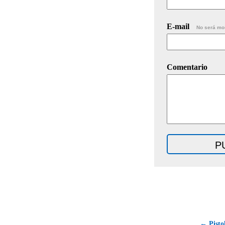
E-mail
No será mo
Comentario
← Pisto