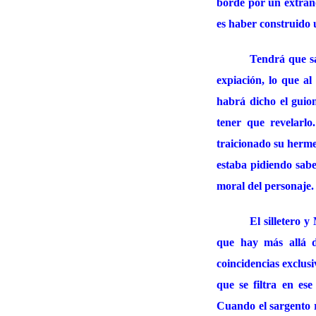
borde por un extraño
es haber construido 
Tendrá que sab
expiación, lo que a
habrá dicho el guion
tener que revelarl
traicionado su herme
estaba pidiendo sabe
moral del personaje.
El silletero y
que hay más allá d
coincidencias exclus
que se filtra en es
Cuando el sargento 